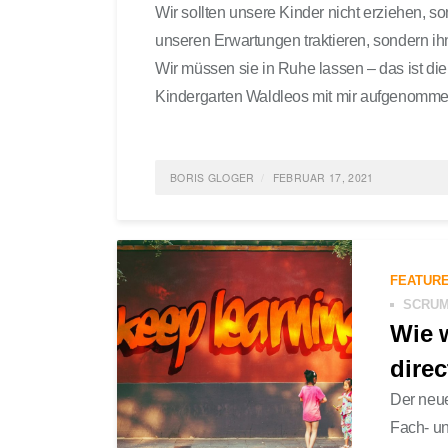
Wir sollten unsere Kinder nicht erziehen, son
unseren Erwartungen traktieren, sondern ih
Wir müssen sie in Ruhe lassen – das ist die
Kindergarten Waldleos mit mir aufgenommen
BORIS GLOGER
FEBRUAR 17, 2021
POSTED IN
AGILE LEARNING
,
SCRUM4SCHOOLS
FEATUR
SCRU
Wie 
dire
Der neue
Fach- un