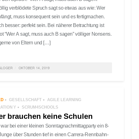
öllig verblödete Spruch sagt so etwas aus wie: Wer
fängt, muss konsequent sein und es fertigmachen.
h besser: perfekt sein. Bei näherer Betrachtung ist
t “Wer A sagt, muss auch B sagen” völliger Nonsens.
gerne von Eltern und […]
GLOGER
OKTOBER 14, 2019
ED IN
POLITIK
,
GENERATION Y
,
SCRUM4SCHOOLS
,
FÜHRUNG
,
ALTIGKEIT
,
FEATURED
,
GESELLSCHAFT
0 COMMENTS
ED
GESELLSCHAFT
AGILE LEARNING
ATION Y
SCRUM4SCHOOLS
er brauchen keine Schulen
 war bei einer kleinen Sonntagnachmittagparty ein 8-
 Junge über Stunden tief in einen Carrera-Rennbahn-