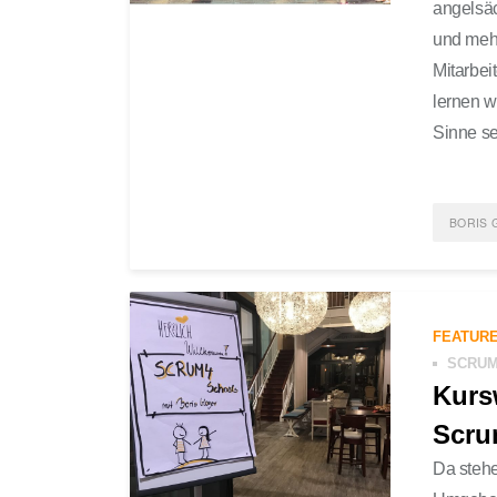
angelsä
und mehr
Mitarbei
lernen w
Sinne se
BORIS 
POST
SCRU
FEATUR
SCRU
Kurs
Scru
Da stehe