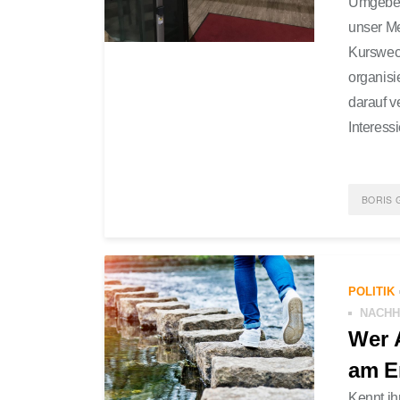
Umgeben
unser M
Kurswec
organisi
darauf v
Interess
BORIS 
POST
SCRU
POLITIK
NACHH
Wer 
am E
Kennt ih