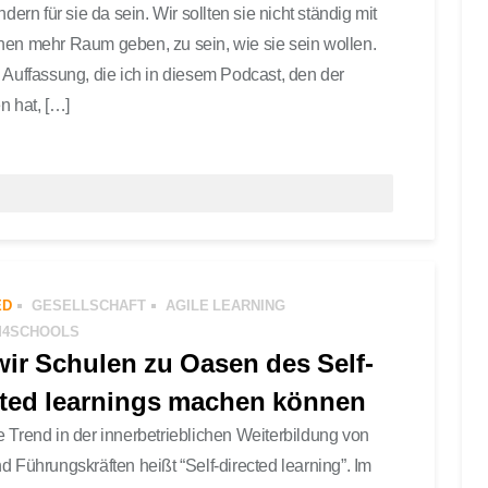
dern für sie da sein. Wir sollten sie nicht ständig mit
nen mehr Raum geben, zu sein, wie sie sein wollen.
 Auffassung, die ich in diesem Podcast, den der
 hat, […]
,
LIFE
,
SELBSTORGANISATION
0 COMMENTS
ED
GESELLSCHAFT
AGILE LEARNING
M4SCHOOLS
wir Schulen zu Oasen des Self-
cted learnings machen können
 Trend in der innerbetrieblichen Weiterbildung von
d Führungskräften heißt “Self-directed learning”. Im