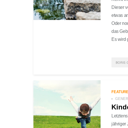
Dieser v
etwas an
Oder noc
das Gebo
Es wird 
BORIS 
POST
NACHH
FEATUR
GENER
Kind
Letztens
jähriger