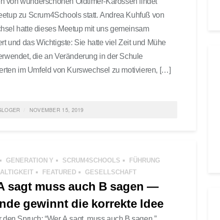
 von wunderschönen Oldtimer-Karossen findet
eetup zu Scrum4Schools statt. Andrea Kuhfuß von
hsel hatte dieses Meetup mit uns gemeinsam
ert und das Wichtigste: Sie hatte viel Zeit und Mühe
erwendet, die an Veränderung in der Schule
ierten im Umfeld von Kurswechsel zu motivieren, […]
GLOGER
NOVEMBER 15, 2019
ED IN
FEATURED
,
GESELLSCHAFT
,
AGILE LEARNING
,
M4SCHOOLS
0 COMMENTS
GENERATION Y
SCRUM4SCHOOLS
FÜHRUNG
ALTIGKEIT
FEATURED
GESELLSCHAFT
A sagt muss auch B sagen —
nde gewinnt die korrekte Idee
r den Spruch: “Wer A sagt, muss auch B sagen.”