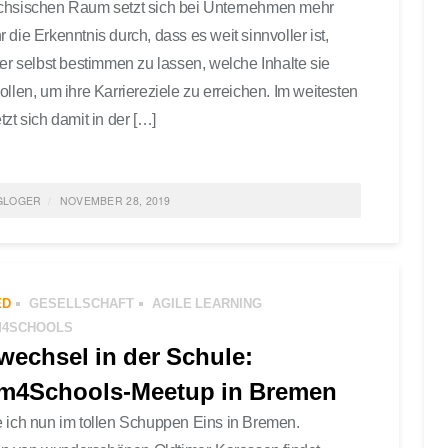
chsischen Raum setzt sich bei Unternehmen mehr
 die Erkenntnis durch, dass es weit sinnvoller ist,
ter selbst bestimmen zu lassen, welche Inhalte sie
ollen, um ihre Karriereziele zu erreichen. Im weitesten
tzt sich damit in der […]
GLOGER
NOVEMBER 28, 2019
ED IN
FEATURED
,
GESELLSCHAFT
,
AGILE LEARNING
,
M4SCHOOLS
0 COMMENTS
ED
GESELLSCHAFT
AGILE LEARNING
M4SCHOOLS
wechsel in der Schule:
m4Schools-Meetup in Bremen
 ich nun im tollen Schuppen Eins in Bremen.