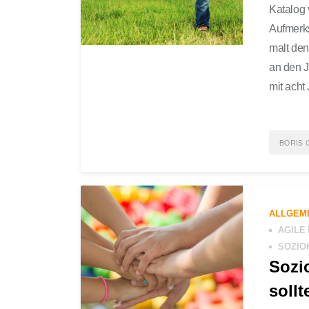
Katalog v
Aufmerks
malt den
an den J
mit acht
BORIS 
POST
GENE
ALLGEM
GESE
AGILE
SOZIO
Sozi
soll