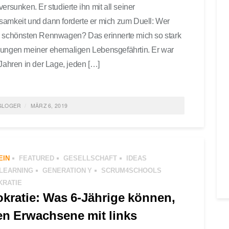
ersunken. Er studierte ihn mit all seiner
amkeit und dann forderte er mich zum Duell: Wer
 schönsten Rennwagen? Das erinnerte mich so stark
ungen meiner ehemaligen Lebensgefährtin. Er war
 Jahren in der Lage, jeden […]
GLOGER
MÄRZ 6, 2019
ED IN
FEATURED
,
GESELLSCHAFT
,
AGILE LEARNING
,
RATION Y
,
SCRUM4SCHOOLS
TAGGED
SCHULE
,
ERZIEHUNG
,
EIN
FEATURED
GESELLSCHAFT
IDEAS
LLSCHAFT
0 COMMENTS
 LEARNING
GENERATION Y
SCRUM4SCHOOLS
KRATIE
okratie: Was 6-Jährige können,
ten Erwachsene mit links