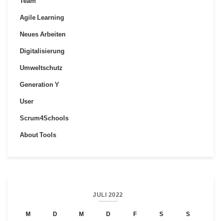
Team
Agile Learning
Neues Arbeiten
Digitalisierung
Umweltschutz
Generation Y
User
Scrum4Schools
About Tools
JULI 2022
M
D
M
D
F
S
S