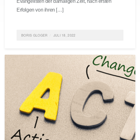
Evangelisten der damaligen Zeit, nach ersten
Erfolgen von ihren […]
BORIS GLOGER
JULI 18, 2022
POSTED IN
AGILE
,
AGILES MANAGEMENT
TAGGED
WÜRDE; LEBENSSTANDARD; CHANCEN;
ENKELTAUGLICHE GESELLSCHAFT; FRAGEN
STELLEN;
0 COMMENTS