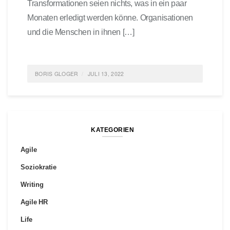
Transformationen seien nichts, was in ein paar
Monaten erledigt werden könne. Organisationen
und die Menschen in ihnen […]
BORIS GLOGER
JULI 13, 2022
POSTED IN
AGILE
,
AGILITÄT
,
AGILES MANAGEMENT
,
AGILE ORGANISATION
0 COMMENTS
KATEGORIEN
Agile
Soziokratie
Writing
Agile HR
Life