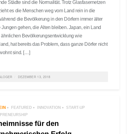
e Städte sind die Normalität. Trotz Glasfasernetzen
ieht es die Menschen weg vom Land rein in die
während die Bevölkerung in den Dörfern immer älter
e Jungen gehen, die Alten bleiben. Japan, ein Land
r ähnlichen Bevölkerungsentwicklung wie
and, hat bereits das Problem, dass ganze Dörfer nicht
ohnt sind. […]
GLOGER
DEZEMBER 13, 2018
ED IN
ALLGEMEIN
,
FEATURED
,
GESELLSCHAFT
,
INNOVATION
,
HALTIGKEIT
TAGGED
GESELLSCHAFT
,
IDEAS
,
SUSTAINABILITY
0
EIN
FEATURED
INNOVATION
START-UP
ENTS
PRENEURSHIP
heimnisse für den
rnehmerischen Erfolg