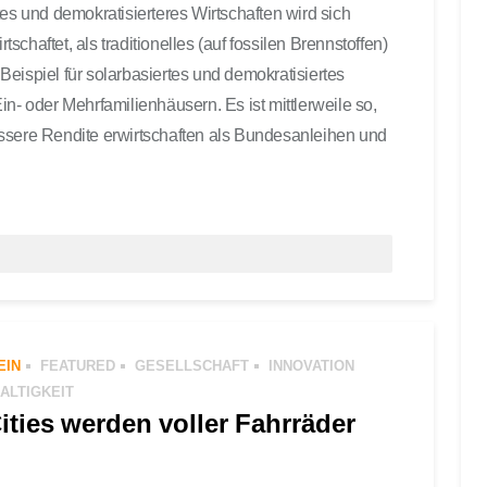
tes und demokratisierteres Wirtschaften wird sich
chaftet, als traditionelles (auf fossilen Brennstoffen)
eispiel für solarbasiertes und demokratisiertes
in- oder Mehrfamilienhäusern. Es ist mittlerweile so,
essere Rendite erwirtschaften als Bundesanleihen und
HIP
,
NACHHALTIGKEIT
,
UMWELTSCHUTZ
,
IDEAS
0 COMMENTS
EIN
FEATURED
GESELLSCHAFT
INNOVATION
ALTIGKEIT
ities werden voller Fahrräder