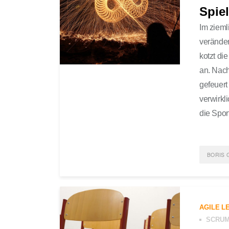
Spiel
Im zieml
veränder
kotzt di
an. Nach
gefeuert
verwirkl
die Spor
BORIS 
POST
INNOV
AGILE L
SCRU