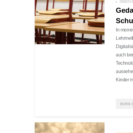
INNOV
Geda
Schu
In meine
Lehrmeth
Digitalis
auch ber
Technolo
aussehen
Kinder m
BORIS 
POST
SCRU