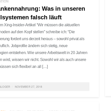
ATION
nkennahrung: Was in unseren
lsystemen falsch läuft
m Xing-Insider-Artikel “Wir müssen die aktuellen
oden auf den Kopf stellen” schreibe ich: “Die
ierung fordert uns derzeit heraus – sowohl privat als
uflich. Jobprofile ändern sich stetig, neue
gien entstehen. Wie unsere Arbeitswelt in 20 Jahren
 wird, wissen wir nicht. Sowohl wir als auch unsere
üssen sich flexibel an all […]
GLOGER
NOVEMBER 27, 2018
ED IN
AGILE LEARNING
,
DIGITALISIERUNG
,
GENERATION Y
,
M4SCHOOLS
,
FEATURED
,
GESELLSCHAFT
,