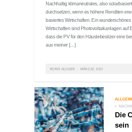
Nachhaltig klimaneutrales, also solarbasier
durchsetzen, wenn es höhere Renditen erwirts
basiertes Wirtschaften. Ein wunderschönes B
Wirtschaften sind Photovoltaikanlagen auf E
dass die PV für den Häuslebesitzer eine b
aus meiner […]
BORIS GLOGER
MÄRZ 22, 2021
POSTED IN
INNOVATION
,
LIFE
,
ENTREPRENEURS
ALLGEM
NACHH
Die C
sein