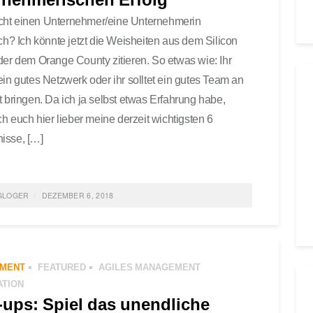
ht einen Unternehmer/eine Unternehmerin
ich? Ich könnte jetzt die Weisheiten aus dem Silicon
der dem Orange County zitieren. So etwas wie: Ihr
ein gutes Netzwerk oder ihr solltet ein gutes Team an
t bringen. Da ich ja selbst etwas Erfahrung habe,
ich euch hier lieber meine derzeit wichtigsten 6
isse, […]
GLOGER
DEZEMBER 6, 2018
ED IN
ALLGEMEIN
,
FEATURED
,
INNOVATION
,
START-UP
,
EPRENEURSHIP
TAGGED
MANAGEMENT
,
FÜHRUNG
,
START-
MENT
FEATURED
AGILES MANAGEMENT
COMMENTS
ATION
-ups: Spiel das unendliche