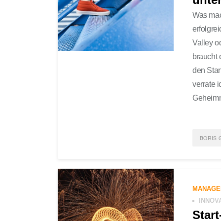
Was mac
erfolgre
Valley o
braucht 
den Star
verrate 
Geheimn
BORIS 
POST
ENTR
MANAGE
UP
0 
INNOV
Start