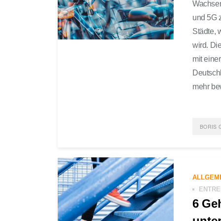
Wachsend
und 5G z
Städte, 
wird. Di
mit eine
Deutschl
mehr bew
BORIS 
POST
NACH
ALLGEM
COMM
ENTRE
6 Ge
unte