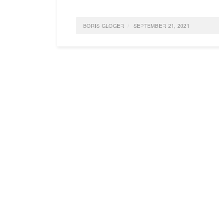
BORIS GLOGER
SEPTEMBER 21, 2021
POSTED IN
NACHHALTIGKEIT
,
UMWELTSCHUTZ
,
S
UP
0 COMMENTS