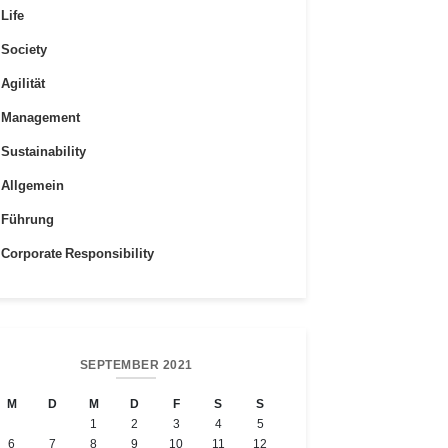
Life
Society
Agilität
Management
Sustainability
Allgemein
Führung
Corporate Responsibility
SEPTEMBER 2021
M
D
M
D
F
S
S
1
2
3
4
5
6
7
8
9
10
11
12