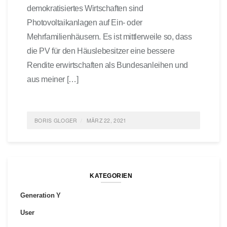
demokratisiertes Wirtschaften sind
Photovoltaikanlagen auf Ein- oder
Mehrfamilienhäusern. Es ist mittlerweile so, dass
die PV für den Häuslebesitzer eine bessere
Rendite erwirtschaften als Bundesanleihen und
aus meiner […]
BORIS GLOGER
MÄRZ 22, 2021
POSTED IN
IDEAS
,
INNOVATION
,
LIFE
,
ENTREPRENEURSHIP
,
NACHHALTIGKEIT
,
UMWELTSCHUTZ
0 COMMENTS
KATEGORIEN
Generation Y
User