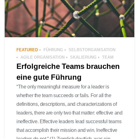
FEATURED
FÜHRUNG
SELBSTORGANISATION
AGILE ORGANISATION
SKALIERUNG
TEAM
Erfolgreiche Teams brauchen
eine gute Führung
“The only meaningful measure for a leader is
whether the team succeeds or fails. For all the
definitions, descriptions, and characterizations of
leaders, there are only two that matter: effective and
ineffective. Effective leaders lead successful teams
that accomplish their mission and win. Ineffective
leaders do not.” (1) Ziemlich deutlich, was ein