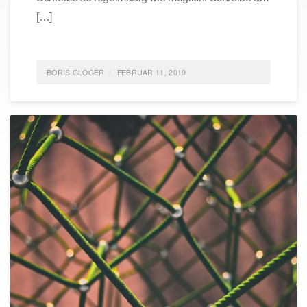
[…]
BORIS GLOGER
FEBRUAR 11, 2019
POSTED IN
FEATURED
,
IDEAS
,
SELBSTORGANISATION
TAGGED
IDEAS
,
BÜCHER
0
COMMENTS