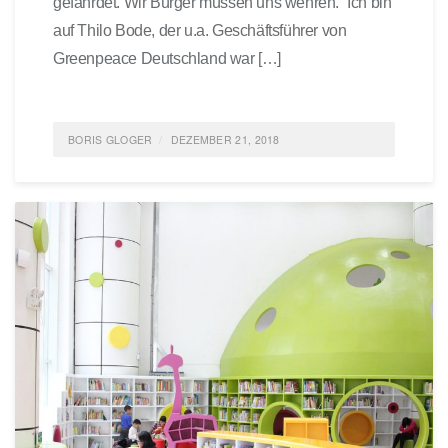
gefährdet. Wir Bürger müssen uns wehren.“ Ich bin
auf Thilo Bode, der u.a. Geschäftsführer von
Greenpeace Deutschland war […]
BORIS GLOGER
DEZEMBER 21, 2018
POSTED IN
FEATURED
,
GESELLSCHAFT
,
IDEAS
,
POLITIK
,
NACHHALTIGKEIT
TAGGED
GESELLSCHAFT
,
BÜCHER
,
SUSTAINABILITY
0 COMMENTS