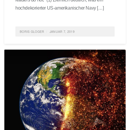
hochdekorierter US-amerikanischer Navy […]
BORIS GLOGER
JANUAR 7, 2019
POSTED IN
FEATURED
,
FÜHRUNG
,
SELBSTORGANISATION
,
AGILE ORGANISATION
,
SKALIERUNG
,
TEAM
TAGGED
BÜCHER
,
TEAM
,
SKALIERUNG
,
FÜHRUNG
0 COMMENTS