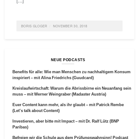
[…]
BORIS GLOGER
NOVEMBER 30, 2018
POSTED IN
FEATURED
,
IDEAS
,
AGILE LEARNING
,
LIFE
TAGGED
IDEAS
,
BÜCHER
0 COMMENTS
NEUE PODCASTS
Benefits für alle: Wie man Menschen zu nachhaltigem Konsum
inspiriert – mit Alina Friedrichs (Guudcard)
Kreislaufwirtschaft: Warum die Abrissbirne ein Neuanfang sein
muss – mit Werner Weingraber (Madaster Austria)
Euer Content kann mehr, als ihr glaubt – mit Patrick Rembe
(Let’s talk about Content)
Investieren, aber bitte mit Impact – mit Dr. Ralf Lütz (BNP
Paribas)
Befreien wir die Schule aus dem Prüfungswahnsinn! Podcast