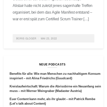
Alistair hatte nicht zuletzt jenes sagenhafte Treffen
organisiert, bei dem das Agile Manifest entstand –
war er erst spät zum Certified Scrum Trainer […]
BORIS GLOGER
MAI 23, 2022
POSTED IN
AGILITÄT
,
AGILE TECHNIQUES
,
AGILES
MANAGEMENT
,
AGILE LEARNING
,
AGILE
TAGGED
VERÄNDERUNG; SHU
,
HA
,
RI
0 COMMENTS
NEUE PODCASTS
Benefits für alle: Wie man Menschen zu nachhaltigem Konsum
inspiriert – mit Alina Friedrichs (Guudcard)
Kreislaufwirtschaft: Warum die Abrissbirne ein Neuanfang sein
muss – mit Werner Weingraber (Madaster Austria)
Euer Content kann mehr, als ihr glaubt – mit Patrick Rembe
(Let’s talk about Content)