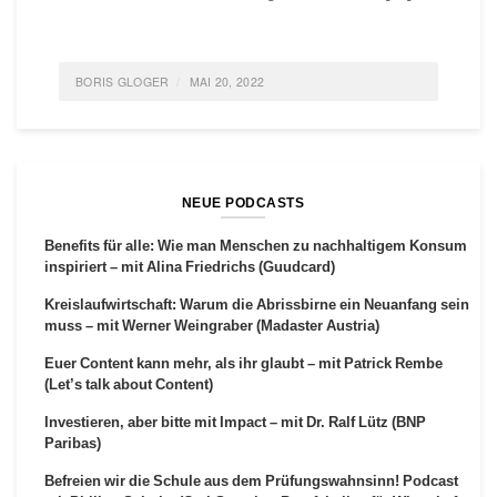
BORIS GLOGER
MAI 20, 2022
POSTED IN
LIFE
,
SELBSTORGANISATION
,
ALLGEMEIN
,
IDEAS
TAGGED
TUN; ERFOLG;
0 COMMENTS
NEUE PODCASTS
Benefits für alle: Wie man Menschen zu nachhaltigem Konsum
inspiriert – mit Alina Friedrichs (Guudcard)
Kreislaufwirtschaft: Warum die Abrissbirne ein Neuanfang sein
muss – mit Werner Weingraber (Madaster Austria)
Euer Content kann mehr, als ihr glaubt – mit Patrick Rembe
(Let’s talk about Content)
Investieren, aber bitte mit Impact – mit Dr. Ralf Lütz (BNP
Paribas)
Befreien wir die Schule aus dem Prüfungswahnsinn! Podcast