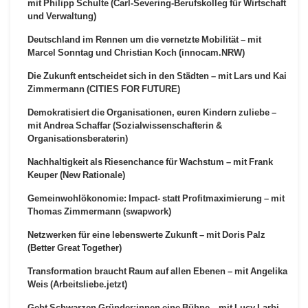
mit Philipp Schulte (Carl-Severing-Berufskolleg für Wirtschaft
und Verwaltung)
Deutschland im Rennen um die vernetzte Mobilität – mit
Marcel Sonntag und Christian Koch (innocam.NRW)
Die Zukunft entscheidet sich in den Städten – mit Lars und Kai
Zimmermann (CITIES FOR FUTURE)
Demokratisiert die Organisationen, euren Kindern zuliebe –
mit Andrea Schaffar (Sozialwissenschafterin &
Organisationsberaterin)
Nachhaltigkeit als Riesenchance für Wachstum – mit Frank
Keuper (New Rationale)
Gemeinwohlökonomie: Impact- statt Profitmaximierung – mit
Thomas Zimmermann (swapwork)
Netzwerken für eine lebenswerte Zukunft – mit Doris Palz
(Better Great Together)
Transformation braucht Raum auf allen Ebenen – mit Angelika
Weis (Arbeitsliebe.jetzt)
Gebt Schwarzen Gründer:innen eine Bühne – mit Lucy Larbi