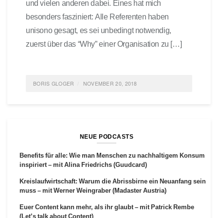
und vielen anderen dabei. Eines hat mich
besonders fasziniert: Alle Referenten haben
unisono gesagt, es sei unbedingt notwendig,
zuerst über das “Why” einer Organisation zu […]
BORIS GLOGER
NOVEMBER 20, 2018
POSTED IN
AGILE HR
,
AGILITÄT
,
ALLGEMEIN
,
EMPLOYER BRANDING
,
FEATURED
TAGGED
AGILE HR
,
MANAGEMENT
0 COMMENTS
NEUE PODCASTS
Benefits für alle: Wie man Menschen zu nachhaltigem Konsum
inspiriert – mit Alina Friedrichs (Guudcard)
Kreislaufwirtschaft: Warum die Abrissbirne ein Neuanfang sein
muss – mit Werner Weingraber (Madaster Austria)
Euer Content kann mehr, als ihr glaubt – mit Patrick Rembe
(Let’s talk about Content)