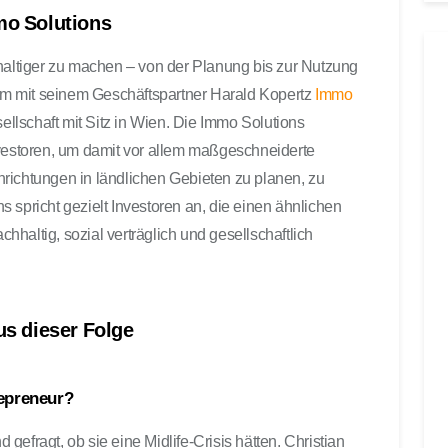
t
mo Solutions
e
r
ltiger zu machen – von der Planung bis zur Nutzung
b
m mit seinem Geschäftspartner Harald Kopertz
Immo
e
lschaft mit Sitz in Wien. Die Immo Solutions
n
nvestoren, um damit vor allem maßgeschneiderte
u
t
richtungen in ländlichen Gebieten zu planen, zu
z
 spricht gezielt Investoren an, die einen ähnlichen
e
haltig, sozial verträglich und gesellschaftlich
n
,
u
m
us dieser Folge
d
i
e
repreneur?
L
efragt, ob sie eine Midlife-Crisis hätten. Christian
a