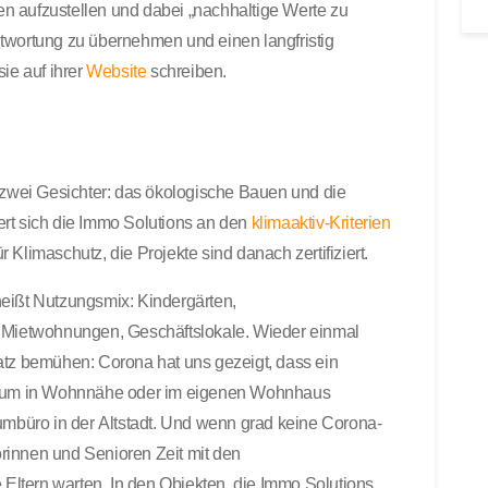
n aufzustellen und dabei „nachhaltige Werte zu
twortung zu übernehmen und einen langfristig
ie auf ihrer
Website
schreiben.
m zwei Gesichter: das ökologische Bauen und die
ert sich die Immo Solutions an den
klimaaktiv-Kriterien
Klimaschutz, die Projekte sind danach zertifiziert.
heißt Nutzungsmix: Kindergärten,
ietwohnungen, Geschäftslokale. Wieder einmal
atz bemühen: Corona hat uns gezeigt, dass ein
 Raum in Wohnnähe oder im eigenen Wohnhaus
aumbüro in der Altstadt. Und wenn grad keine Corona-
rinnen und Senioren Zeit mit den
e Eltern warten. In den Objekten, die Immo Solutions