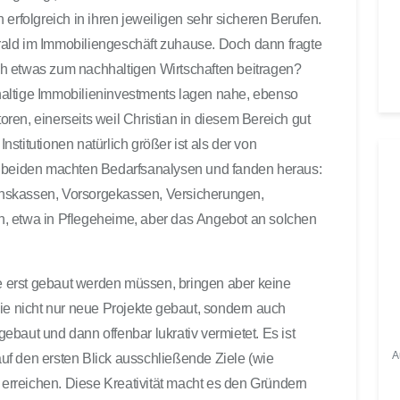
u
 erfolgreich in ihren jeweiligen sehr sicheren Berufen.
t
ald im Immobiliengeschäft zuhause. Doch dann fragte
s
lich etwas zum nachhaltigen Wirtschaften beitragen?
t
altige Immobilieninvestments lagen nahe, ebenso
ä
toren, einerseits weil Christian in diesem Bereich gut
r
Institutionen natürlich größer ist als der von
k
e
e beiden machten Bedarfsanalysen und fanden heraus:
z
sionskassen, Vorsorgekassen, Versicherungen,
u
len, etwa in Pflegeheime, aber das Angebot an solchen
r
e
g
ie erst gebaut werden müssen, bringen aber keine
e
ie nicht nur neue Projekte gebaut, sondern auch
l
baut und dann offenbar lukrativ vermietet. Es ist
n
A
 auf den ersten Blick ausschließende Ziele (wie
.
u erreichen. Diese Kreativität macht es den Gründern