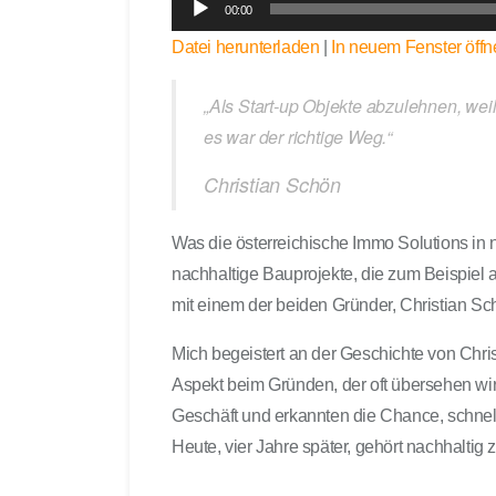
00:00
u
Datei herunterladen
|
In neuem Fenster öffn
d
i
o
„Als Start-up Objekte abzulehnen, weil 
-
es war der richtige Weg.“
P
Christian Schön
l
a
y
Was die österreichische Immo Solutions in nur
e
nachhaltige Bauprojekte, die zum Beispiel a
r
mit einem der beiden Gründer, Christian Sch
Mich begeistert an der Geschichte von Chris
Aspekt beim Gründen, der oft übersehen wi
Geschäft und erkannten die Chance, schnel
Heute, vier Jahre später, gehört nachhaltig z