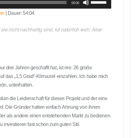
00:00
f
en
|
Dauer: 54:04
e
i
sie nicht nachhaltig sind, tut natürlich weh. Aber
l
t
a
s
t
e
 drei Jahren geschafft hat, ist irre: 26 große
n
uf das „1,5 Grad“-Klimaziel einzahlen. Ich habe mich
H
ön, unterhalten.
o
c
tian die Leidenschaft für dieses Projekt und der eine
h
rd: Die Gründer hatten einfach Ahnung von ihrem
/
ler als andere einen entstehenden Markt zu bedienen.
R
u investieren fast schon zum guten Stil.
u
n