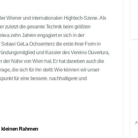
u
t
l der Wiener und internationalen Hightech-Szene. Als
s
r zuletzt die gesamte Technik beim größten
t
ä
twa zehn Jahren engagiert er sich in der
r
r Solawi GeLa Ochsenherz die erste ihrer Form in
k
ründungsmitglied und Kassier des Vereins Ouvertura,
e
 in der Nähe von Wien hat. Er hat daneben auch die
z
age, die sich für ihn stellt: Wie können wir unser
u
punkt für eine bessere, nachhaltigere und
r
e
g
e
l
n
A
.
m kleinen Rahmen