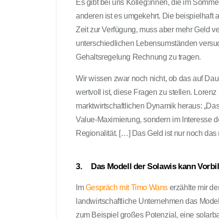
Es gibt bei uns Kolleg:innen, die im Somme
anderen ist es umgekehrt. Die beispielhaft
Zeit zur Verfügung, muss aber mehr Geld ve
unterschiedlichen Lebensumständen versuch
Gehaltsregelung Rechnung zu tragen.
Wir wissen zwar noch nicht, ob das auf Dauer
wertvoll ist, diese Fragen zu stellen. Lorenz
marktwirtschaftlichen Dynamik heraus: „Das 
Value-Maximierung, sondern im Interesse der
Regionalität. […] Das Geld ist nur noch das
3. Das Modell der Solawis kann Vorbil
Im
Gespräch mit Timo Wans
erzählte mir d
landwirtschaftliche Unternehmen das Modell
zum Beispiel großes Potenzial, eine solarb