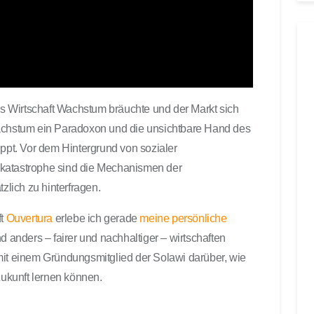
t
e
r
b
e
n
u
ass Wirtschaft Wachstum bräuchte und der Markt sich
t
Wachstum ein Paradoxon und die unsichtbare Hand des
z
uppt. Vor dem Hintergrund von sozialer
e
akatastrophe sind die Mechanismen der
n
zlich zu hinterfragen.
,
u
ft
Ouvertura
erlebe ich gerade
meine persönliche
m
anders – fairer und nachhaltiger – wirtschaften
d
mit einem Gründungsmitglied der Solawi darüber, wie
i
e
Zukunft lernen können.
L
a