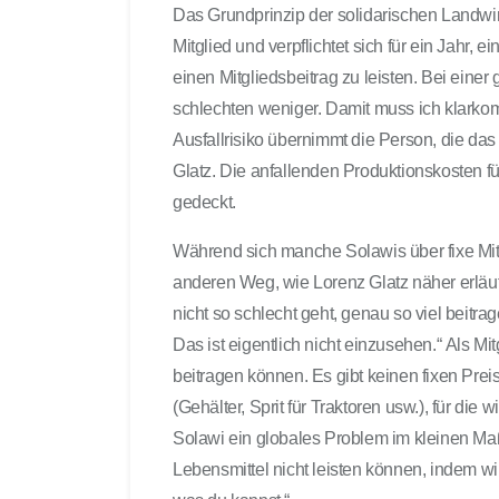
Das Grundprinzip der solidarischen Landwirt
Mitglied und verpflichtet sich für ein Jahr,
einen Mitgliedsbeitrag zu leisten. Bei einer
schlechten weniger. Damit muss ich klarko
Ausfallrisiko übernimmt die Person, die das L
Glatz. Die anfallenden Produktionskosten f
gedeckt.
Während sich manche Solawis über fixe Mitg
anderen Weg, wie Lorenz Glatz näher erläut
nicht so schlecht geht, genau so viel beitra
Das ist eigentlich nicht einzusehen.“ Als Mit
beitragen können. Es gibt keinen fixen Pre
(Gehälter, Sprit für Traktoren usw.), für d
Solawi ein globales Problem im kleinen Ma
Lebensmittel nicht leisten können, indem wir