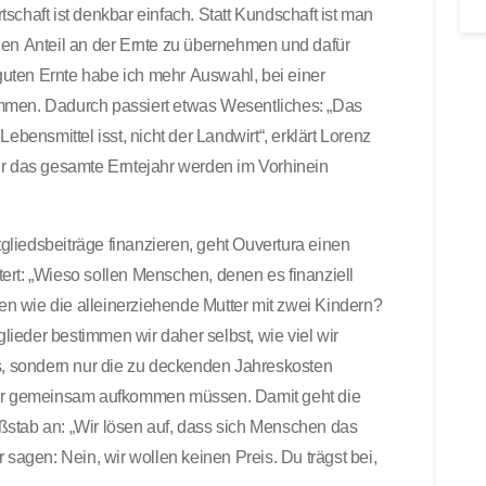
schaft ist denkbar einfach. Statt Kundschaft ist man
 einen Anteil an der Ernte zu übernehmen und dafür
 guten Ernte habe ich mehr Auswahl, bei einer
mmen. Dadurch passiert etwas Wesentliches: „Das
ebensmittel isst, nicht der Landwirt“, erklärt Lorenz
ür das gesamte Erntejahr werden im Vorhinein
liedsbeiträge finanzieren, geht Ouvertura einen
ert: „Wieso sollen Menschen, denen es finanziell
gen wie die alleinerziehende Mutter mit zwei Kindern?
glieder bestimmen wir daher selbst, wie viel wir
is, sondern nur die zu deckenden Jahreskosten
ie wir gemeinsam aufkommen müssen. Damit geht die
ßstab an: „Wir lösen auf, dass sich Menschen das
 sagen: Nein, wir wollen keinen Preis. Du trägst bei,