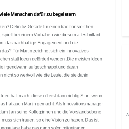
u
t
 viele Menschen dafür zu begeistern
s
t
zen? Definitiv. Gerade für einen traditionsreichen
ä
t, spielt bei einem Vorhaben wie diesem alles brillant
r
on, das nachhaltige Engagement und die
k
das? Für Martin zeichnet sich ein innovatives
e
en statt Ideen gefördert werden:„Die meisten Ideen
z
 sie irgendwann aufgeschnappt und daran
u
r
 nicht so wertvoll wie die Leute, die sie dahin
e
g
e
dee hat, macht diese oft erst dann richtig Sinn, wenn
l
as hat auch Martin gemacht. Als Innovationsmanager
n
st damit an seine Kolleg:innen und die Vorstandsebene
A
.
n muss sich trauen, so eine Vision zu haben. Das ist
ührungsetage habe das dann sofort mitgetragen.