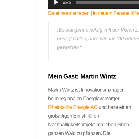
00:00
u
Datei herunterladen
|
In neuem Fenster öffn
d
i
o
„Es war genau richtig, mit der Vision 
-
gesagt hätten, dass wir nur 100 Bäume
P
geworden.“
l
a
y
e
Mein Gast: Martin Wintz
r
Martin Wintz ist Innovationsmanager
beim regionalen Energieversorger
Rheinische Energie AG
und hatte einen
großartigen Einfall für ein
Nachhaltigkeitsprojekt: mal eben einen
ganzen Wald zu pflanzen. Die