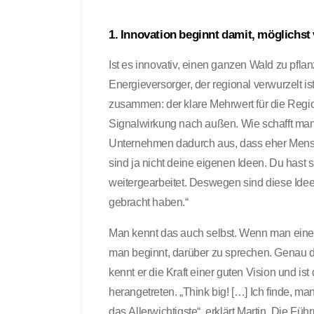
1. Innovation beginnt damit, möglichst
Ist es innovativ, einen ganzen Wald zu pflan
Energieversorger, der regional verwurzelt is
zusammen: der klare Mehrwert für die Regi
Signalwirkung nach außen. Wie schafft man 
Unternehmen dadurch aus, dass eher Mensch
sind ja nicht deine eigenen Ideen. Du hast
weitergearbeitet. Deswegen sind diese Ideen
gebracht haben.“
Man kennt das auch selbst. Wenn man eine I
man beginnt, darüber zu sprechen. Genau d
kennt er die Kraft einer guten Vision und i
herangetreten. „Think big! […] Ich finde, ma
das Allerwichtigste“, erklärt Martin. Die F