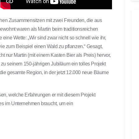
t
e
r
lichen Zusammensitzen mit zwei Freunden, die aus
b
ewohnt waren als Martin beim traditionsreichen
e
eine Wette: „Wir sind zwar nicht so schnell wie ihr,
n
e zum Beispiel einen Wald zu pflanzen.“ Gesagt,
u
ht nur Martin (mit einem Kasten Bier als Preis) hervor,
t
z
u seinem 150-jährigen Jubiläum ein tolles Projekt
e
rt die gesamte Region, in der jetzt 12.000 neue Bäume
n
,
u
sen, welche Erfahrungen er mit diesem Projekt
m
es im Unternehmen braucht, um ein
d
i
e
L
a